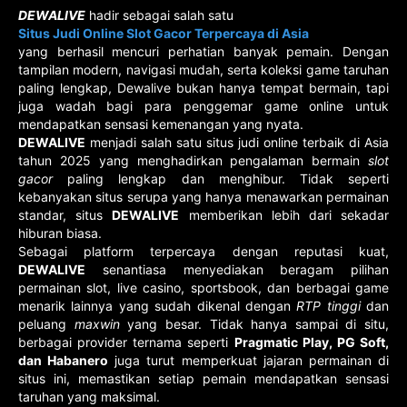
DEWALIVE
hadir sebagai salah satu
Situs Judi Online Slot Gacor Terpercaya di Asia
yang berhasil mencuri perhatian banyak pemain. Dengan
tampilan modern, navigasi mudah, serta koleksi game taruhan
paling lengkap, Dewalive bukan hanya tempat bermain, tapi
juga wadah bagi para penggemar game online untuk
mendapatkan sensasi kemenangan yang nyata.
DEWALIVE
menjadi salah satu situs judi online terbaik di Asia
tahun 2025 yang menghadirkan pengalaman bermain
slot
gacor
paling lengkap dan menghibur. Tidak seperti
kebanyakan situs serupa yang hanya menawarkan permainan
standar, situs
DEWALIVE
memberikan lebih dari sekadar
hiburan biasa.
Sebagai platform terpercaya dengan reputasi kuat,
DEWALIVE
senantiasa menyediakan beragam pilihan
permainan slot, live casino, sportsbook, dan berbagai game
menarik lainnya yang sudah dikenal dengan
RTP tinggi
dan
peluang
maxwin
yang besar. Tidak hanya sampai di situ,
berbagai provider ternama seperti
Pragmatic Play, PG Soft,
dan Habanero
juga turut memperkuat jajaran permainan di
situs ini, memastikan setiap pemain mendapatkan sensasi
taruhan yang maksimal.