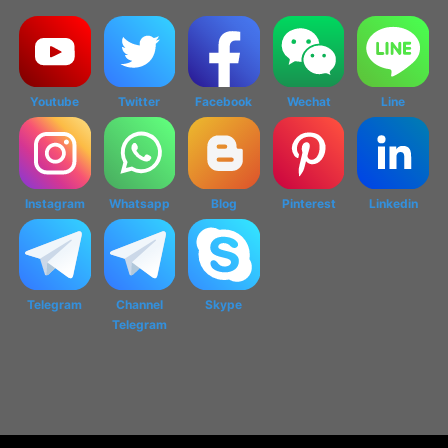
Youtube
Twitter
Facebook
Wechat
Line
Instagram
Whatsapp
Blog
Pinterest
Linkedin
Telegram
Channel
Skype
Telegram