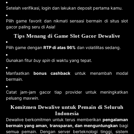
Setelah verifikasi, login dan lakukan deposit pertama kamu.
Pilih game favorit dan nikmati sensasi bermain di situs slot
gacor paling seru di Asia!
Tips Menang di Game Slot Gacor Dewalive
Pilih game dengan
RTP di atas 96%
dan volatilitas sedang.
Gunakan fitur
buy spin
di waktu yang tepat.
Manfaatkan
bonus cashback
untuk menambah modal
bermain.
Catat jam-jam gacor tiap provider untuk meningkatkan
peluang
maxwin
.
Komitmen Dewalive untuk Pemain di Seluruh
Indonesia
Dewalive berkomitmen untuk terus memberikan
pengalaman
bermain yang aman, transparan, dan menguntungkan
bagi
semua pemain. Dengan server berteknologi tinggi, sistem