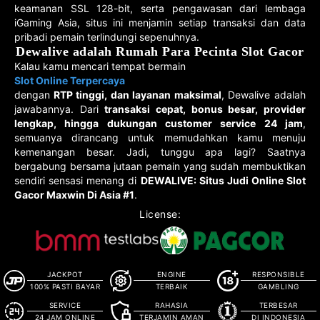
keamanan SSL 128-bit, serta pengawasan dari lembaga
iGaming Asia, situs ini menjamin setiap transaksi dan data
pribadi pemain terlindungi sepenuhnya.
Dewalive adalah Rumah Para Pecinta Slot Gacor
Kalau kamu mencari tempat bermain
Slot Online Terpercaya
dengan
RTP tinggi, dan layanan maksimal
, Dewalive adalah
jawabannya. Dari
transaksi cepat, bonus besar, provider
lengkap, hingga dukungan customer service 24 jam
,
semuanya dirancang untuk memudahkan kamu menuju
kemenangan besar. Jadi, tunggu apa lagi? Saatnya
bergabung bersama jutaan pemain yang sudah membuktikan
sendiri sensasi menang di
DEWALIVE: Situs Judi Online Slot
Gacor Maxwin Di Asia #1
.
License:
JACKPOT
ENGINE
RESPONSIBLE
100% PASTI BAYAR
TERBAIK
GAMBLING
SERVICE
RAHASIA
TERBESAR
24 JAM ONLINE
TERJAMIN AMAN
DI INDONESIA