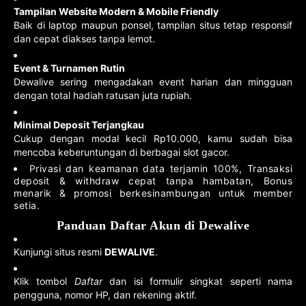
Tampilan Website Modern & Mobile Friendly
Baik di laptop maupun ponsel, tampilan situs tetap responsif
dan cepat diakses tanpa lemot.
Event & Turnamen Rutin
Dewalive sering mengadakan event harian dan mingguan
dengan total hadiah ratusan juta rupiah.
Minimal Deposit Terjangkau
Cukup dengan modal kecil Rp10.000, kamu sudah bisa
mencoba keberuntungan di berbagai slot gacor.
Privasi dan keamanan data terjamin 100%, Transaksi
deposit & withdraw cepat tanpa hambatan, Bonus
menarik & promosi berkesinambungan untuk member
setia.
Panduan Daftar Akun di Dewalive
Kunjungi situs resmi
DEWALIVE
.
Klik tombol
Daftar
dan isi formulir singkat seperti nama
pengguna, nomor HP, dan rekening aktif.