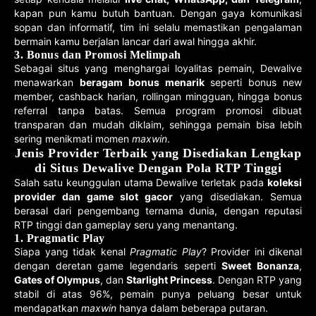
kapan pun kamu butuh bantuan. Dengan gaya komunikasi
sopan dan informatif, tim ini selalu memastikan pengalaman
bermain kamu berjalan lancar dari awal hingga akhir.
3. Bonus dan Promosi Melimpah
Sebagai situs yang menghargai loyalitas pemain, Dewalive
menawarkan
beragam bonus menarik
seperti bonus new
member, cashback harian, rollingan mingguan, hingga bonus
referral tanpa batas. Semua program promosi dibuat
transparan dan mudah diklaim, sehingga pemain bisa lebih
sering menikmati momen
maxwin
.
Jenis Provider Terbaik yang Disediakan Lengkap
di Situs Dewalive Dengan Pola RTP Tinggi
Salah satu keunggulan utama Dewalive terletak pada
koleksi
provider dan game slot gacor
yang disediakan. Semua
berasal dari pengembang ternama dunia, dengan reputasi
RTP tinggi dan gameplay seru yang menantang.
1. Pragmatic Play
Siapa yang tidak kenal
Pragmatic Play
? Provider ini dikenal
dengan deretan game legendaris seperti
Sweet Bonanza
,
Gates of Olympus
, dan
Starlight Princess
. Dengan RTP yang
stabil di atas 96%, pemain punya peluang besar untuk
mendapatkan
maxwin
hanya dalam beberapa putaran.